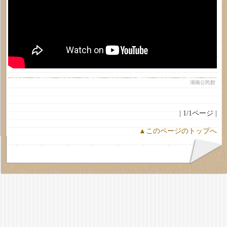
湖南公民館
| 1/1ページ |
▲このページのトップへ
最
近
の
投
稿
柳
瀬
川